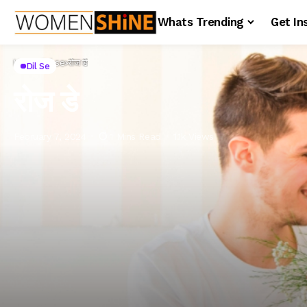
Whats Trending
Get In
Home
Dil se
रोज डे
Dil Se
रोज डे
February 7, 2024
1 Mins Read
1.1k Views