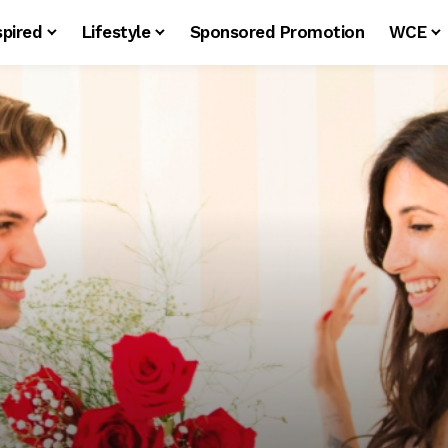
spired
Lifestyle
Sponsored Promotion
WCE