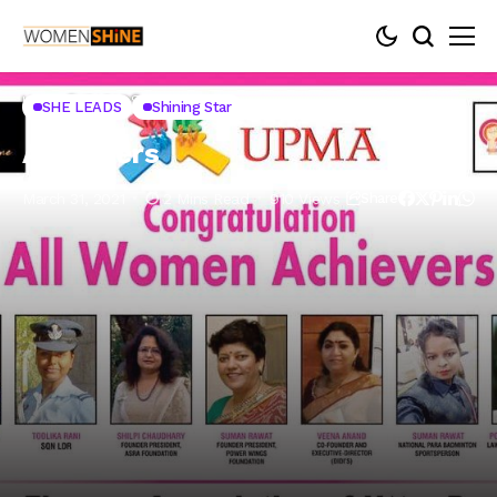
Home
SHE LEADS
Achievers
SHE LEADS
Shining Star
Achievers
March 31, 2021
2 Mins Read
910 Views
Share