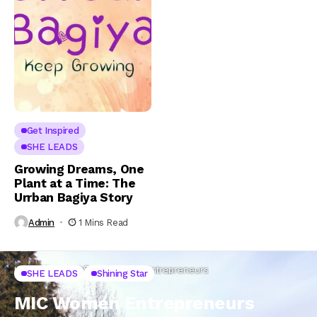
Get Inspired
SHE LEADS
Growing Dreams, One
Plant at a Time: The
Urrban Bagiya Story
Admin
1 Mins Read
Home
SHE LEADS
MIC Women Entrepreneurs
SHE LEADS
Shining Star
MIC Women Entrepreneurs