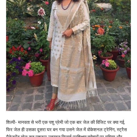
शिल्पी- मानवता से भरी एक पशु प्रेमी जो एक बार जेल की विजिट पर क्या गई,
फिर जेल ही उसका दूसरा घर बन गया उसने जेल में वोकेशनल ट्रेनिंग, स्ट्रैस
मैनेजमेंट,खेल कूद,मशरूम उत्पादन,सिलाई प्रशिक्षण,त्योहारों पर गुझिया और