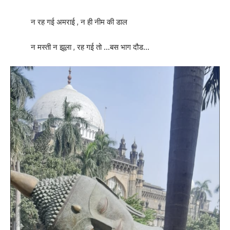
न रह गई अमराई , न ही नीम की डाल
न मस्ती न झूला , रह गई तो …बस भाग दौड…