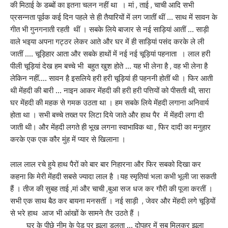
की मिठाई के डब्बों का इतना चलन नहीं था । मां , ताई , चाची आदि सभी
प्रसन्नता पूर्वक कई दिन पहले से ही तैयारियों में लग जातीं थीं … साथ में सावन के
गीत भी गुनगनाती रहती थीं । सबके लिये बाजार से नई साड़ियां आतीं … साड़ी
वाले भइया अपना गट्ठर लेकर आते और घर में ही साड़ियां पसंद करके ले ली
जातीं …. चूड़िहार आता और सबके हाथों में नई नई चूड़ियां पहनाता । लाल हरी
पीली चूड़ियां देख हम बच्चे भी बहुत खुश होते … यह भी लेना है , वह भी लेना है
लेकिन नहीं…. सावन है इसलिये हरी हरी चूड़ियां ही पहननी होतीं थी । फिर आती
थी मेंहदी की बारी … नाइन आकर मेंहदी की हरी हरी पत्तियों को पीसती थी, सारा
घर मेंहदी की महक से गमक उठता था । हम सबके लिये मेंहदी लगाना अनिवार्य
होता था । सभी बच्चे तख्त पर लिटा दिये जाते और हाथ पैर में मेंहदी लगा दी
जाती थी। और मेंहदी लगते ही भूख लगना स्वाभाविक था , फिर दादी का मनुहार
करके एक एक कौर मुंह में प्यार से खिलाना ।
लाल लाल रचे हुये हाथ पैरों को बार बार निहारना और फिर सबको दिखा कर
कहना कि मेरी मेंहदी सबसे ज्यादा लाल है ।यह स्मृतियां भला कभी भूली जा सकती
हैं । तीज की सुबह ताई ,मां और चाची ,बुआ सज धज कर गौरी की पूजा करतीं ।
सभी एक साथ बैठ कर बायना मनसतीं । नई साड़ी , जेवर और मेंहदी लगे चूड़ियों
से भरे हाथ आज भी आंखों के सामने तैर उठते हैं ।
घर के पीछे नीम के पेड़ पर झूला डलता … दोपहर में सब मिलकर झूला