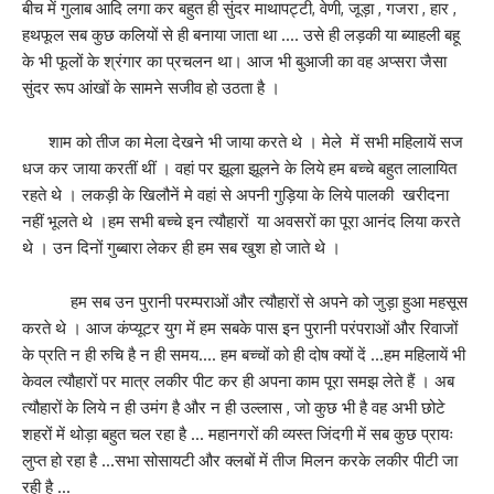
बीच में गुलाब आदि लगा कर बहुत ही सुंदर माथापट्टी, वेणी, जूड़ा , गजरा , हार ,
हथफूल सब कुछ कलियों से ही बनाया जाता था …. उसे ही लड़की या ब्याहली बहू
के भी फूलों के श्रंगार का प्रचलन था। आज भी बुआजी का वह अप्सरा जैसा
सुंदर रूप आंखों के सामने सजीव हो उठता है ।
शाम को तीज का मेला देखने भी जाया करते थे । मेले में सभी महिलायें सज
धज कर जाया करतीं थीं । वहां पर झूला झूलने के लिये हम बच्चे बहुत लालायित
रहते थे । लकड़ी के खिलौनें मे वहां से अपनी गुड़िया के लिये पालकी खरीदना
नहीं भूलते थे ।हम सभी बच्चे इन त्यौहारों या अवसरों का पूरा आनंद लिया करते
थे । उन दिनों गुब्बारा लेकर ही हम सब खुश हो जाते थे ।
हम सब उन पुरानी परम्पराओं और त्यौहारों से अपने को जुड़ा हुआ महसूस
करते थे । आज कंप्यूटर युग में हम सबके पास इन पुरानी परंपराओं और रिवाजों
के प्रति न ही रुचि है न ही समय…. हम बच्चों को ही दोष क्यों दें …हम महिलायें भी
केवल त्यौहारों पर मात्र लकीर पीट कर ही अपना काम पूरा समझ लेते हैं । अब
त्यौहारों के लिये न ही उमंग है और न ही उल्लास , जो कुछ भी है वह अभी छोटे
शहरों में थोड़ा बहुत चल रहा है … महानगरों की व्यस्त जिंदगी में सब कुछ प्रायः
लुप्त हो रहा है …सभा सोसायटी और क्लबों में तीज मिलन करके लकीर पीटी जा
रही है …