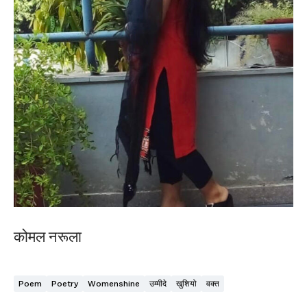
कोमल नरूला
Poem
Poetry
Womenshine
उम्मीदे
खुशियो
वक्त