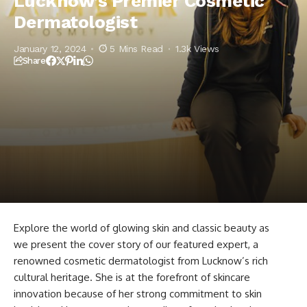
Lucknow’s Premier Cosmetic
Dermatologist
January 12, 2024
5 Mins Read
1.3k Views
Share
Explore the world of glowing skin and classic beauty as
we present the cover story of our featured expert, a
renowned cosmetic dermatologist from Lucknow’s rich
cultural heritage. She is at the forefront of skincare
innovation because of her strong commitment to skin