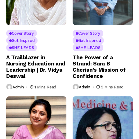
Cover Story
Cover Story
Get Inspired
Get Inspired
SHE LEADS
SHE LEADS
A Trailblazer in
The Power of a
Nursing Education and
Strand: Sara B
Leadership | Dr. Vidya
Cherian’s Mission of
Deswal
Confidence
Admin
1 Mins Read
Admin
5 Mins Read