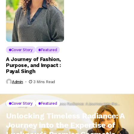
Cover Story
Featured
A Journey of Fashion,
Purpose, and Impact :
Payal Singh
Admin
3 Mins Read
Cover
Cover Story
Featured
Home
Unlocking Timeless Radiance: A Journey into the
Story
Expertise of Lucknow’s Premier Cosmetic Dermatologist
Unlocking Timeless Radiance: A
Journey into the Expertise of