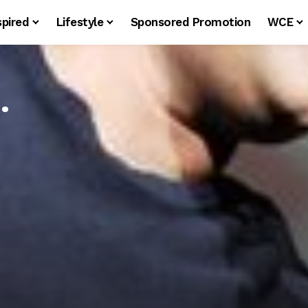
spired
Lifestyle
Sponsored Promotion
WCE
…