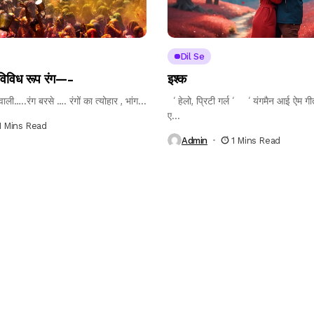
Dil Se
 विविध रूप रंग—-
इश्क
वाली…..रंग बरसे …. रंगों का त्योहार , भांग...
‘ हेलो, प्रिटी गर्ल ‘ ‘ यंगमैन आई ऐम गी
ए...
1 Mins Read
Admin
1 Mins Read