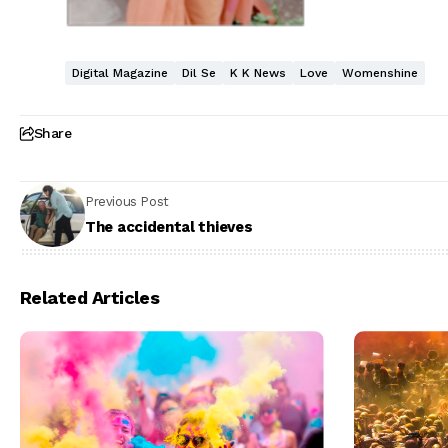
Digital Magazine
Dil Se
K K News
Love
Womenshine
Share
Previous Post
The accidental thieves
Related Articles