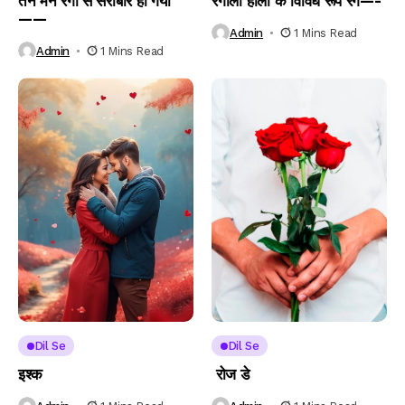
तन मन रंगों से सराबोर हो गया
रंगीली होली के विविध रूप रंग—-
——
Admin
1 Mins Read
Admin
1 Mins Read
Dil Se
Dil Se
इश्क
रोज डे