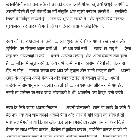
उपलब्धियाँ साझा कर सकें तो आपको वह उपलब्धियाँ एवं खुशियाँ अधूरी लगेगीं …
आपसी रिश्ते ही ऐसे होते हैं जो हमें संतुष्टि और खुशी प्रदान करते हैं … इसलिये
रिश्तों में गर्माहट जरूरी है … उस पर धूल न जमनें दें और इसके लिये निरंतर
प्रयासरत रहें चाहे पति पत्नी हो या पार्टनर या अन्य कोई रिश्ता ..
स्वयं को नजर अंदाज न करें ….. आप शुरू के दिनों पर अपने रख रखाव और
ड्रेसिंग पर कितना ध्यान देतीं थीं … तो अब क्यों नहीं …. उम्र हो गई है …. ऐसा
कह कर लापरवाही न करें ….इससे आपका उत्साह और आत्मविश्वास कम होता
है … जीवन में खुश रहने के लिये कभी कभी स्पा या अरोमा थैरेपी लें , पार्लर से
मुँह न मोड़ें… मसाज करवा कर आप को सुकून और शांति महसूस होगी ….अपनी
उम्र के अनुरूप अपने मेकअप और हेयर स्टाइल में बदलाव लायें … अपनी
वार्डरोब में समयानुसार बदलाव करती रहें …जब आप तन और मन से अपडेट
रहेंगीं तो पार्टनर के साथ साथ सोसायटी मे भी आकर्षण का केंद्र बनीं रहेंगीं ….
स्वयं के लिये समय अवश्य निकालें ….. अपनी बॉलकनी , लॉन या कमरे के कोने में
बैठ कर एक कप चाय कॉफी अकेले पीना और साथ में यदि पढने का शौक है तो
मनपसंद मैगजीन या किताब खोल कर अपना पसंदीदा टाइम पास या फिर किसी
मित्र के साथ गॉसिप करके , किचेन में कुकिंग करके , गार्डनिंग करके या जो भी
आपका मनपसंद काम है करके आपको आत्मिक खुशी मिलेगी … विचारकों का भी