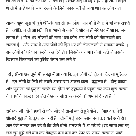
थी तब खेत उनकी रजामंदी से बेचे थे। उसके बाद भी वह शहर नहीं आना चाहते
थे तो में उन्हें अपने साथ रखने के लिये जबरदस्ती ले आया था।वह लोग यहां
आकर बहुत खुश भी हुये थे“यही बात तो हम लोग आप दोनों के लिये भी कह सकते
हैं। क्योंकि न तो आपकी निशा भाभी से बनती है और न ही मेरे घर में आपका मन
लगता है ।“दिन भर नौकरों की तरह भला कौन आप लोगों की तीमारदारी कर
सकता है। और साथ में आप लोगों की दिन भर की टोकाटाकी से भगवान बचाये ।
सब लोगों को परेशान करके रख देते हो। जिसके घर आप दोनों रहते हो उसके
खिलाफ शिकायतों का पुलिंदा तैयार कर लेते है’
“हां , सौम्या अब तुम्हें भी समझ में आ गया कि इन लोगों को झेलना कितना मुश्किल
है। इन लोगों के लिये तो सबसे अच्छा राम अंकल वाला वृद्धालय है। दीनू काका
और सुशीला की छुट्टी करके इन दोनों को वृद्धालय में पहुंचा कर काम शुरू करवा
दें ।क्योंकि बिल्डर देर होते देखकर सौदा रद्द करने की धमकी दे रहा है।‘’
रामेश्वर जी दोनों हाथों से जोर जोर से ताली बजाते हुये बोले , ‘’वाह वाह, मेरी
औलादें मुझे ही बेवकूफ बना रही हैं। दोनों भाई बहन प्लान बना कर यहां आये हो।
और ऐसे नाटक कर रहे हो कि जैसे दोनों अनजाने में आ गये हो।वह समय लद गए
जब तुम मुझे बातें बना कर बेवकूफ बना बना कर पेपर पर साइन करवा ले जाते